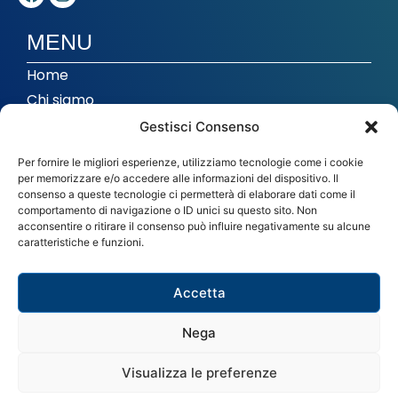
MENU
Home
Chi siamo
Corsi
Gestisci Consenso
Musica di insieme
Per fornire le migliori esperienze, utilizziamo tecnologie come i cookie
Studio di registrazione
per memorizzare e/o accedere alle informazioni del dispositivo. Il
consenso a queste tecnologie ci permetterà di elaborare dati come il
In evidenza
comportamento di navigazione o ID unici su questo sito. Non
acconsentire o ritirare il consenso può influire negativamente su alcune
caratteristiche e funzioni.
CONTATTI
info@imthiene.it
Accetta
0445 364102
Nega
Via Carlo del Prete 43 - Thiene (VI)
Visualizza le preferenze
© Istituto Musicale di Thiene 2024 – All rights reserved