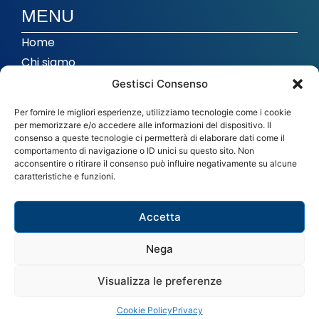
MENU
Home
Chi siamo
Corsi
Gestisci Consenso
Musica di insieme
Per fornire le migliori esperienze, utilizziamo tecnologie come i cookie
Studio di registrazione
per memorizzare e/o accedere alle informazioni del dispositivo. Il
consenso a queste tecnologie ci permetterà di elaborare dati come il
In evidenza
comportamento di navigazione o ID unici su questo sito. Non
acconsentire o ritirare il consenso può influire negativamente su alcune
caratteristiche e funzioni.
CONTATTI
info@imthiene.it
Accetta
0445 364102
Nega
Via Carlo del Prete 43 - Thiene (VI)
Visualizza le preferenze
© Istituto Musicale di Thiene 2024 – All rights reserved
Cookie Policy
Privacy