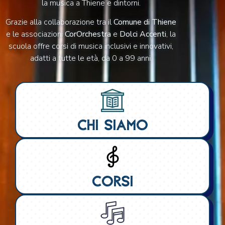
la musica a Thiene e dintorni.
Grazie alla collaborazione tra il
Comune
di Thiene
e le associazioni
CorOrchestra
e
Dolci Accenti
, la
scuola offre corsi di musica inclusivi e innovativi,
adatti a tutte le età, da 0 a 99 anni.
Chi siamo
Corsi