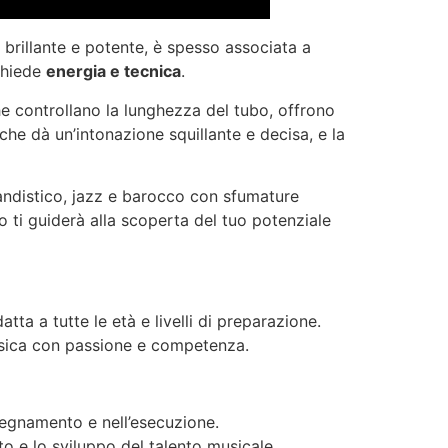
rillante e potente, è spesso associata a
ichiede
energia e tecnica
.
he controllano la lunghezza del tubo, offrono
he dà un’intonazione squillante e decisa, e la
andistico, jazz e barocco con sfumature
o ti guiderà alla scoperta del tuo potenziale
ta a tutte le età e livelli di preparazione.
 musica con passione e competenza.
nsegnamento e nell’esecuzione.
to e lo sviluppo del talento musicale.