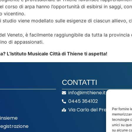
del corso di arpa hanno l’opportunità di esibirsi in saggi, co
o vicentino.
di studio viene modellato sulle esigenze di ciascun allievo, 
del Veneto, è facilmente raggiungibile da tutta la provincia 
ino di appassionati.
ba?
L’Istituto Musicale Città di Thiene ti aspetta!
CONTATTI
info@imthiene.it
0445 364102
o
Via Carlo del Prete 43 - Thi
Per fornire 
memorizzare 
 insieme
tecnologie c
unici su que
registrazione
su alcune ca