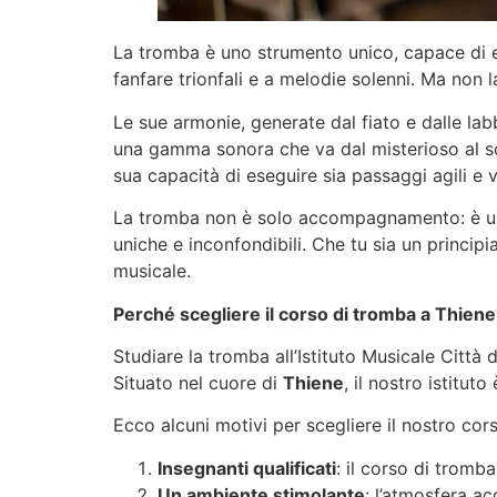
La tromba è uno strumento unico, capace di e
fanfare trionfali e a melodie solenni. Ma non
Le sue armonie, generate dal fiato e dalle la
una gamma sonora che va dal misterioso al sol
sua capacità di eseguire sia passaggi agili e 
La tromba non è solo accompagnamento: è un u
uniche e inconfondibili. Che tu sia un princip
musicale.
Perché scegliere il corso di tromba a Thien
Studiare la tromba all’Istituto Musicale Città 
Situato nel cuore di
Thiene
, il nostro istitu
Ecco alcuni motivi per scegliere il nostro cor
Insegnanti qualificati
: il corso di tromb
Un ambiente stimolante
: l’atmosfera a