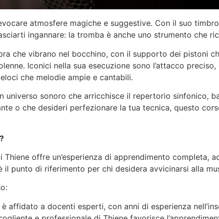
vocare atmosfere magiche e suggestive. Con il suo timbro b
 lasciarti ingannare: la tromba è anche uno strumento che r
bbra che vibrano nel bocchino, con il supporto dei pistoni c
enne. Iconici nella sua esecuzione sono l’attacco preciso, c
veloci che melodie ampie e cantabili.
niverso sonoro che arricchisce il repertorio sinfonico, b
iante o che desideri perfezionare la tua tecnica, questo cors
e?
di Thiene offre un’esperienza di apprendimento completa, adat
to è il punto di riferimento per chi desidera avvicinarsi alla
so:
a è affidato a docenti esperti, con anni di esperienza nell’i
ccogliente e professionale di Thiene favorisce l’apprendimen