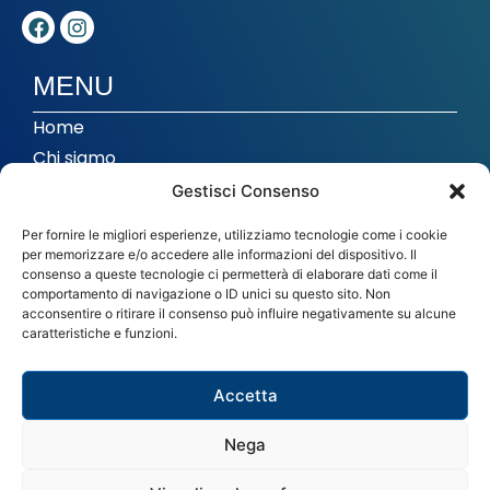
MENU
Home
Chi siamo
Corsi
Gestisci Consenso
Musica di insieme
Per fornire le migliori esperienze, utilizziamo tecnologie come i cookie
Studio di registrazione
per memorizzare e/o accedere alle informazioni del dispositivo. Il
consenso a queste tecnologie ci permetterà di elaborare dati come il
In evidenza
comportamento di navigazione o ID unici su questo sito. Non
acconsentire o ritirare il consenso può influire negativamente su alcune
caratteristiche e funzioni.
CONTATTI
info@imthiene.it
Accetta
0445 364102
Nega
Via Carlo del Prete 43 - Thiene (VI)