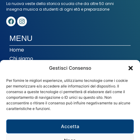
La nuova veste della storica scuola che da oltre 50 anni
insegna musica a studenti di ogni età e preparazione
MENU
Home
Chi siamo
Corsi
Gestisci Consenso
Musica di insieme
Per fornire le migliori esperienze, utilizziamo tecnologie come i cookie
Studio di registrazione
per memorizzare e/o accedere alle informazioni del dispositivo. Il
consenso a queste tecnologie ci permetterà di elaborare dati come il
In evidenza
comportamento di navigazione o ID unici su questo sito. Non
acconsentire o ritirare il consenso può influire negativamente su alcune
caratteristiche e funzioni.
CONTATTI
info@imthiene.it
Accetta
0445 364102