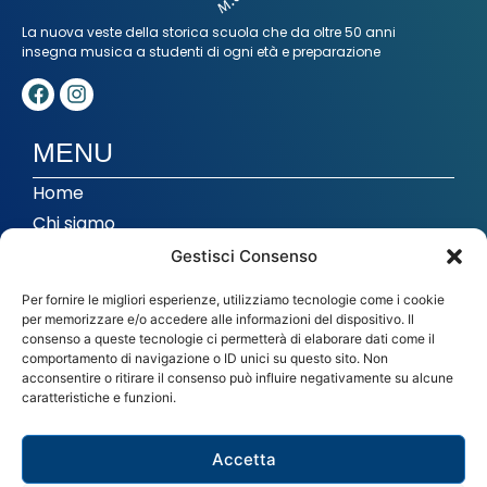
La nuova veste della storica scuola che da oltre 50 anni
insegna musica a studenti di ogni età e preparazione
MENU
Home
Chi siamo
Corsi
Gestisci Consenso
Musica di insieme
Per fornire le migliori esperienze, utilizziamo tecnologie come i cookie
Studio di registrazione
per memorizzare e/o accedere alle informazioni del dispositivo. Il
consenso a queste tecnologie ci permetterà di elaborare dati come il
In evidenza
comportamento di navigazione o ID unici su questo sito. Non
acconsentire o ritirare il consenso può influire negativamente su alcune
caratteristiche e funzioni.
CONTATTI
info@imthiene.it
Accetta
0445 364102