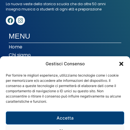
La nuova veste della storica scuola che da oltre 50 anni
insegna musica a studenti di ogni età e preparazione
MENU
Home
Chi siamo
Corsi
Gestisci Consenso
Musica di insieme
Per fornire le migliori esperienze, utilizziamo tecnologie come i cookie
Studio di registrazione
per memorizzare e/o accedere alle informazioni del dispositivo. Il
consenso a queste tecnologie ci permetterà di elaborare dati come il
In evidenza
comportamento di navigazione o ID unici su questo sito. Non
acconsentire o ritirare il consenso può influire negativamente su alcune
caratteristiche e funzioni.
CONTATTI
info@imthiene.it
Accetta
0445 364102